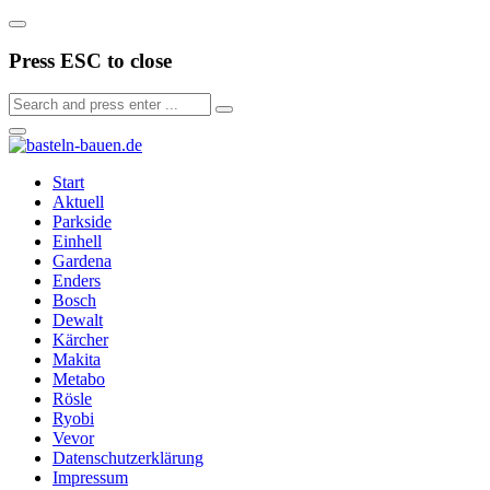
Press ESC to close
Start
Aktuell
Parkside
Einhell
Gardena
Enders
Bosch
Dewalt
Kärcher
Makita
Metabo
Rösle
Ryobi
Vevor
Datenschutzerklärung
Impressum