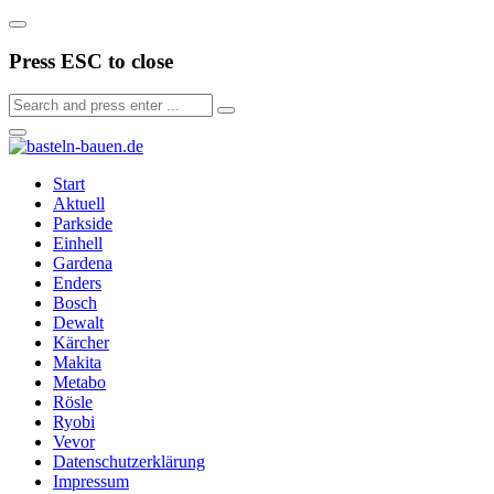
Press ESC to close
Start
Aktuell
Parkside
Einhell
Gardena
Enders
Bosch
Dewalt
Kärcher
Makita
Metabo
Rösle
Ryobi
Vevor
Datenschutzerklärung
Impressum