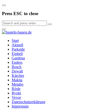
Press ESC to close
Start
Aktuell
Parkside
Einhell
Gardena
Enders
Bosch
Dewalt
Kärcher
Makita
Metabo
Rösle
Ryobi
Vevor
Datenschutzerklärung
Impressum