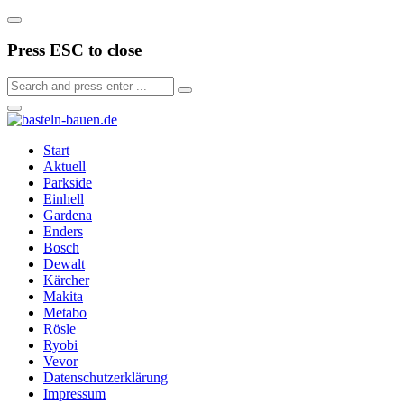
Press ESC to close
Start
Aktuell
Parkside
Einhell
Gardena
Enders
Bosch
Dewalt
Kärcher
Makita
Metabo
Rösle
Ryobi
Vevor
Datenschutzerklärung
Impressum