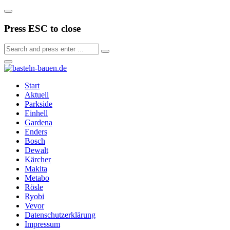
Press ESC to close
Start
Aktuell
Parkside
Einhell
Gardena
Enders
Bosch
Dewalt
Kärcher
Makita
Metabo
Rösle
Ryobi
Vevor
Datenschutzerklärung
Impressum