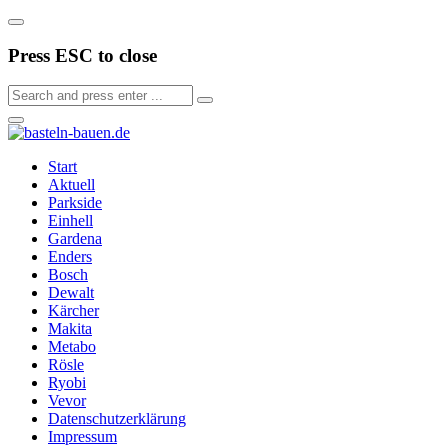
Press ESC to close
Start
Aktuell
Parkside
Einhell
Gardena
Enders
Bosch
Dewalt
Kärcher
Makita
Metabo
Rösle
Ryobi
Vevor
Datenschutzerklärung
Impressum