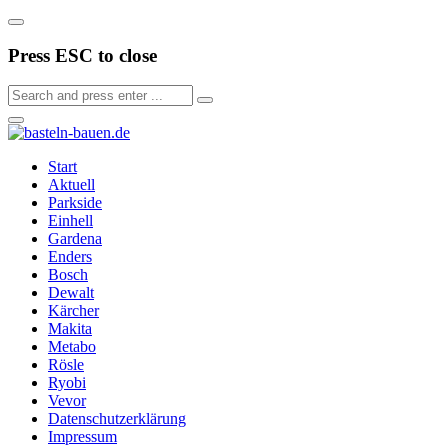
Press ESC to close
Start
Aktuell
Parkside
Einhell
Gardena
Enders
Bosch
Dewalt
Kärcher
Makita
Metabo
Rösle
Ryobi
Vevor
Datenschutzerklärung
Impressum