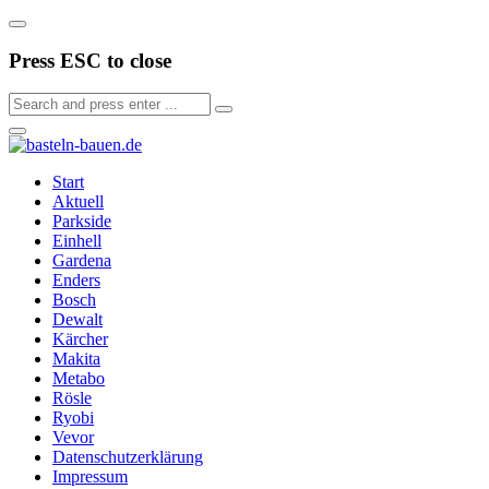
Press ESC to close
Start
Aktuell
Parkside
Einhell
Gardena
Enders
Bosch
Dewalt
Kärcher
Makita
Metabo
Rösle
Ryobi
Vevor
Datenschutzerklärung
Impressum