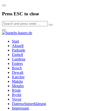
Press ESC to close
Start
Aktuell
Parkside
Einhell
Gardena
Enders
Bosch
Dewalt
Kärcher
Makita
Metabo
Rösle
Ryobi
Vevor
Datenschutzerklärung
Impressum