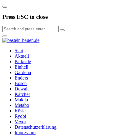
Press ESC to close
Start
Aktuell
Parkside
Einhell
Gardena
Enders
Bosch
Dewalt
Kärcher
Makita
Metabo
Rösle
Ryobi
Vevor
Datenschutzerklärung
Impressum