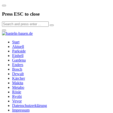
Press ESC to close
Start
Aktuell
Parkside
Einhell
Gardena
Enders
Bosch
Dewalt
Kärcher
Makita
Metabo
Rösle
Ryobi
Vevor
Datenschutzerklärung
Impressum