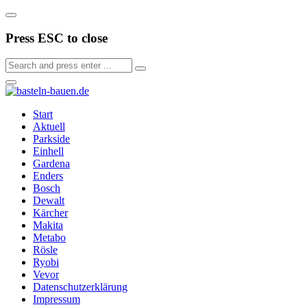
Press ESC to close
Start
Aktuell
Parkside
Einhell
Gardena
Enders
Bosch
Dewalt
Kärcher
Makita
Metabo
Rösle
Ryobi
Vevor
Datenschutzerklärung
Impressum