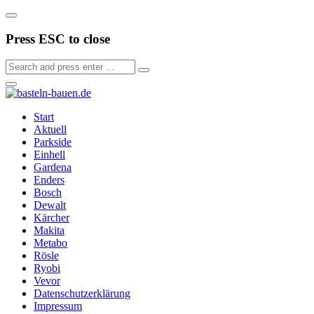
Press ESC to close
Start
Aktuell
Parkside
Einhell
Gardena
Enders
Bosch
Dewalt
Kärcher
Makita
Metabo
Rösle
Ryobi
Vevor
Datenschutzerklärung
Impressum