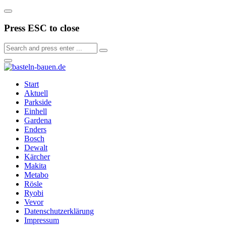
Press ESC to close
Start
Aktuell
Parkside
Einhell
Gardena
Enders
Bosch
Dewalt
Kärcher
Makita
Metabo
Rösle
Ryobi
Vevor
Datenschutzerklärung
Impressum