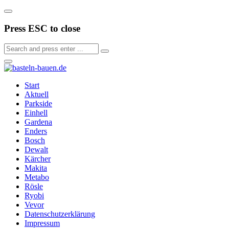
Press ESC to close
Start
Aktuell
Parkside
Einhell
Gardena
Enders
Bosch
Dewalt
Kärcher
Makita
Metabo
Rösle
Ryobi
Vevor
Datenschutzerklärung
Impressum