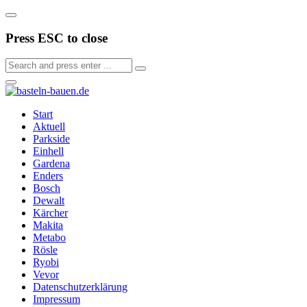
Press ESC to close
Start
Aktuell
Parkside
Einhell
Gardena
Enders
Bosch
Dewalt
Kärcher
Makita
Metabo
Rösle
Ryobi
Vevor
Datenschutzerklärung
Impressum