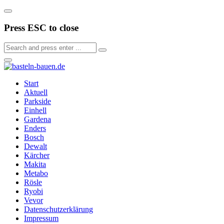
Press ESC to close
Start
Aktuell
Parkside
Einhell
Gardena
Enders
Bosch
Dewalt
Kärcher
Makita
Metabo
Rösle
Ryobi
Vevor
Datenschutzerklärung
Impressum