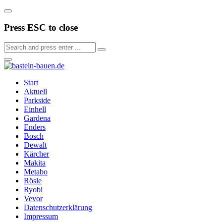
Press ESC to close
Start
Aktuell
Parkside
Einhell
Gardena
Enders
Bosch
Dewalt
Kärcher
Makita
Metabo
Rösle
Ryobi
Vevor
Datenschutzerklärung
Impressum