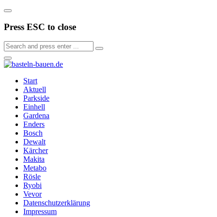
Press ESC to close
Start
Aktuell
Parkside
Einhell
Gardena
Enders
Bosch
Dewalt
Kärcher
Makita
Metabo
Rösle
Ryobi
Vevor
Datenschutzerklärung
Impressum