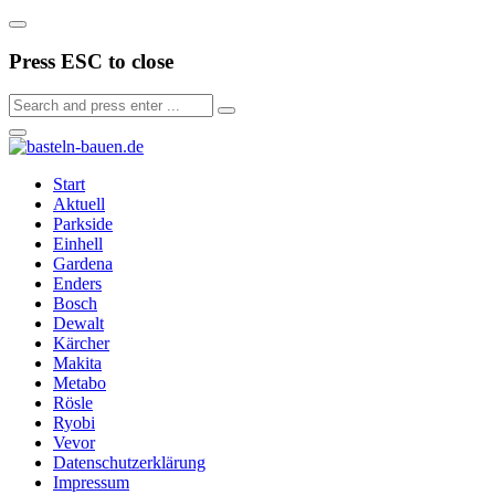
Press ESC to close
Start
Aktuell
Parkside
Einhell
Gardena
Enders
Bosch
Dewalt
Kärcher
Makita
Metabo
Rösle
Ryobi
Vevor
Datenschutzerklärung
Impressum