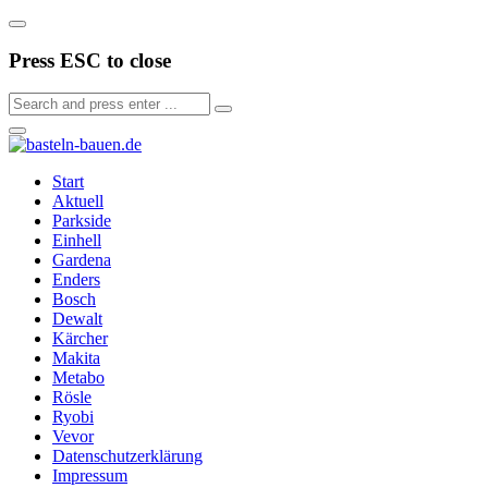
Press ESC to close
Start
Aktuell
Parkside
Einhell
Gardena
Enders
Bosch
Dewalt
Kärcher
Makita
Metabo
Rösle
Ryobi
Vevor
Datenschutzerklärung
Impressum