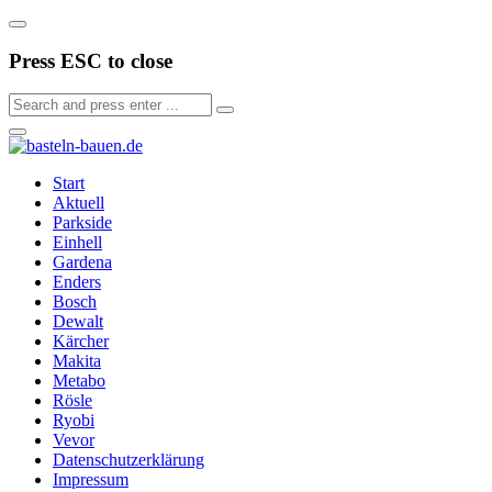
Press ESC to close
Start
Aktuell
Parkside
Einhell
Gardena
Enders
Bosch
Dewalt
Kärcher
Makita
Metabo
Rösle
Ryobi
Vevor
Datenschutzerklärung
Impressum