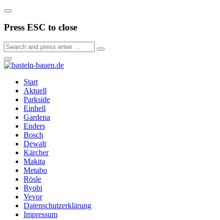
Press ESC to close
Start
Aktuell
Parkside
Einhell
Gardena
Enders
Bosch
Dewalt
Kärcher
Makita
Metabo
Rösle
Ryobi
Vevor
Datenschutzerklärung
Impressum