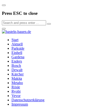
Press ESC to close
Start
Aktuell
Parkside
Einhell
Gardena
Enders
Bosch
Dewalt
Kärcher
Makita
Metabo
Rösle
Ryobi
Vevor
Datenschutzerklärung
Impressum