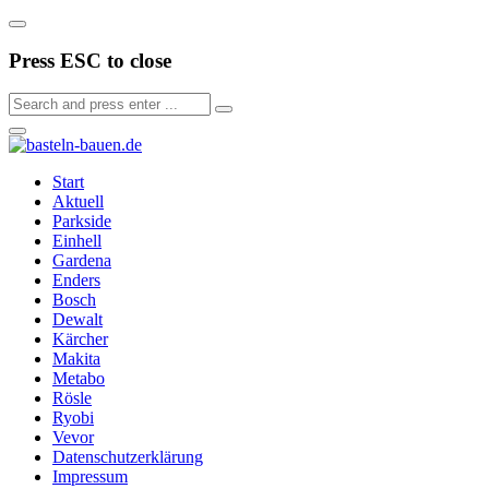
Press ESC to close
Start
Aktuell
Parkside
Einhell
Gardena
Enders
Bosch
Dewalt
Kärcher
Makita
Metabo
Rösle
Ryobi
Vevor
Datenschutzerklärung
Impressum