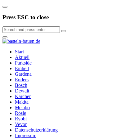
Press ESC to close
Start
Aktuell
Parkside
Einhell
Gardena
Enders
Bosch
Dewalt
Kärcher
Makita
Metabo
Rösle
Ryobi
Vevor
Datenschutzerklärung
Impressum