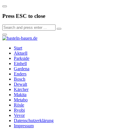
Press ESC to close
Start
Aktuell
Parkside
Einhell
Gardena
Enders
Bosch
Dewalt
Kärcher
Makita
Metabo
Rösle
Ryobi
Vevor
Datenschutzerklärung
Impressum