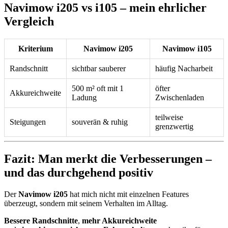
Navimow i205 vs i105 – mein ehrlicher
Vergleich
Kriterium
Navimow i205
Navimow i105
Randschnitt
sichtbar sauberer
häufig Nacharbeit
500 m² oft mit 1
öfter
Akkureichweite
Ladung
Zwischenladen
teilweise
Steigungen
souverän & ruhig
grenzwertig
Fazit: Man merkt die Verbesserungen –
und das durchgehend positiv
Der
Navimow i205
hat mich nicht mit einzelnen Features
überzeugt, sondern mit seinem Verhalten im Alltag.
Bessere Randschnitte
,
mehr Akkureichweite