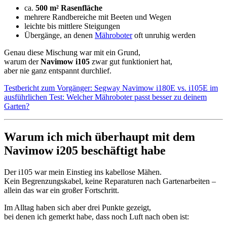
ca.
500 m² Rasenfläche
mehrere Randbereiche mit Beeten und Wegen
leichte bis mittlere Steigungen
Übergänge, an denen
Mähroboter
oft unruhig werden
Genau diese Mischung war mit ein Grund,
warum der
Navimow i105
zwar gut funktioniert hat,
aber nie ganz entspannt durchlief.
Testbericht zum Vorgänger: Segway Navimow i180E vs. i105E im
ausführlichen Test: Welcher Mähroboter passt besser zu deinem
Garten?
Warum ich mich überhaupt mit dem
Navimow i205 beschäftigt habe
Der i105 war mein Einstieg ins kabellose Mähen.
Kein Begrenzungskabel, keine Reparaturen nach Gartenarbeiten –
allein das war ein großer Fortschritt.
Im Alltag haben sich aber drei Punkte gezeigt,
bei denen ich gemerkt habe, dass noch Luft nach oben ist: