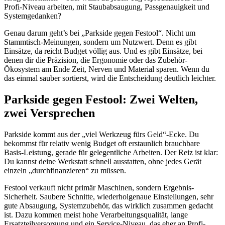
Profi-Niveau arbeiten, mit Staubabsaugung, Passgenauigkeit und
Systemgedanken?
Genau darum geht’s bei „Parkside gegen Festool“. Nicht um
Stammtisch-Meinungen, sondern um Nutzwert. Denn es gibt
Einsätze, da reicht Budget völlig aus. Und es gibt Einsätze, bei
denen dir die Präzision, die Ergonomie oder das Zubehör-
Ökosystem am Ende Zeit, Nerven und Material sparen. Wenn du
das einmal sauber sortierst, wird die Entscheidung deutlich leichter.
Parkside gegen Festool: Zwei Welten,
zwei Versprechen
Parkside kommt aus der „viel Werkzeug fürs Geld“-Ecke. Du
bekommst für relativ wenig Budget oft erstaunlich brauchbare
Basis-Leistung, gerade für gelegentliche Arbeiten. Der Reiz ist klar:
Du kannst deine Werkstatt schnell ausstatten, ohne jedes Gerät
einzeln „durchfinanzieren“ zu müssen.
Festool verkauft nicht primär Maschinen, sondern Ergebnis-
Sicherheit. Saubere Schnitte, wiederholgenaue Einstellungen, sehr
gute Absaugung, Systemzubehör, das wirklich zusammen gedacht
ist. Dazu kommen meist hohe Verarbeitungsqualität, lange
Ersatzteilversorgung und ein Service-Niveau, das eher an Profi-