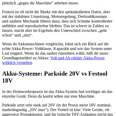
plötzlich „gegen die Maschine“ arbeiten musst.
Festool ist oft nicht die Marke mit den spektakulärsten Daten, aber
mit der stabilsten Umsetzung. Motorregelung, Drehzahlkonstanz
und saubere Mechanik führen dazu, dass sich Schnitte kontrollierter
anfühlen und reproduzierbar bleiben. Das ist schwer in Zahlen zu
fassen, macht aber im Ergebnis den Unterschied zwischen „geht
schon“ und „sitzt“.
Wenn du Akkumaschinen vergleichst, lohnt sich ein Blick auf die
echte Akku-Power: Voltklasse, Kapazität und wie das System unter
Last reagiert. Wenn du das sauber einordnen willst, hilft dir unser
Grundlagenartikel zu Akkus:
Volt und Ah erklärt: Akku-Power
wirklich verstehen
.
Akku-Systeme: Parkside 20V vs Festool
18V
In der Heimwerkerpraxis ist das Akku-System fast wichtiger als das
einzelne Gerät. Denn du kaufst selten nur eine Maschine.
Parkside setzt sehr stark auf 20V (in der Praxis meist 18V nominal,
marketingseitig „20V max“). Der Vorteil ist klar: Viele Geräte, oft
aggressive Preisaktionen, und für typische DIY-Aufgaben reicht das