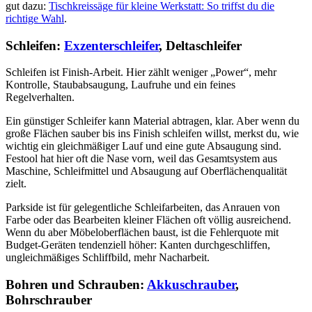
gut dazu:
Tischkreissäge für kleine Werkstatt: So triffst du die
richtige Wahl
.
Schleifen:
Exzenterschleifer
, Deltaschleifer
Schleifen ist Finish-Arbeit. Hier zählt weniger „Power“, mehr
Kontrolle, Staubabsaugung, Laufruhe und ein feines
Regelverhalten.
Ein günstiger Schleifer kann Material abtragen, klar. Aber wenn du
große Flächen sauber bis ins Finish schleifen willst, merkst du, wie
wichtig ein gleichmäßiger Lauf und eine gute Absaugung sind.
Festool hat hier oft die Nase vorn, weil das Gesamtsystem aus
Maschine, Schleifmittel und Absaugung auf Oberflächenqualität
zielt.
Parkside ist für gelegentliche Schleifarbeiten, das Anrauen von
Farbe oder das Bearbeiten kleiner Flächen oft völlig ausreichend.
Wenn du aber Möbeloberflächen baust, ist die Fehlerquote mit
Budget-Geräten tendenziell höher: Kanten durchgeschliffen,
ungleichmäßiges Schliffbild, mehr Nacharbeit.
Bohren und Schrauben:
Akkuschrauber
,
Bohrschrauber