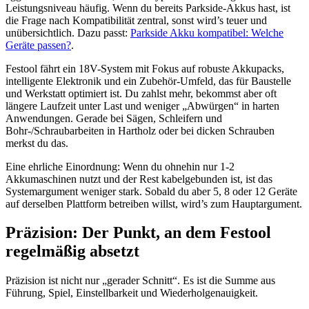
Leistungsniveau häufig. Wenn du bereits Parkside-Akkus hast, ist
die Frage nach Kompatibilität zentral, sonst wird’s teuer und
unübersichtlich. Dazu passt:
Parkside Akku kompatibel: Welche
Geräte passen?
.
Festool fährt ein 18V-System mit Fokus auf robuste Akkupacks,
intelligente Elektronik und ein Zubehör-Umfeld, das für Baustelle
und Werkstatt optimiert ist. Du zahlst mehr, bekommst aber oft
längere Laufzeit unter Last und weniger „Abwürgen“ in harten
Anwendungen. Gerade bei Sägen, Schleifern und
Bohr-/Schraubarbeiten in Hartholz oder bei dicken Schrauben
merkst du das.
Eine ehrliche Einordnung: Wenn du ohnehin nur 1-2
Akkumaschinen nutzt und der Rest kabelgebunden ist, ist das
Systemargument weniger stark. Sobald du aber 5, 8 oder 12 Geräte
auf derselben Plattform betreiben willst, wird’s zum Hauptargument.
Präzision: Der Punkt, an dem Festool
regelmäßig absetzt
Präzision ist nicht nur „gerader Schnitt“. Es ist die Summe aus
Führung, Spiel, Einstellbarkeit und Wiederholgenauigkeit.