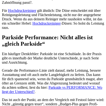
Zahnöffnung passt?.
Für
Hochdruckreiniger
gilt ähnlich: Die Düse entscheidet mit über
Reinigungsleistung und Flächenleistung, nicht nur der angegebene
Druck. Wenn du aus deinem Reiniger mehr rausholen willst, ist das
ein schneller Hebel:
Hochdruckreiniger
-Düsen: So holst du Leistung
raus.
Parkside Performance: Nicht alles ist
„gleich Parkside“
Ein häufiger Denkfehler: Parkside ist eine Schublade. In der Praxis
gibt es innerhalb der Marke deutliche Unterschiede, je nach Serie
und Ausrichtung.
Gerade die Performance-Linie zielt darauf, mehr Leistung, bessere
Ausstattung und oft auch mehr Langlebigkeit zu liefern. Das kann
für dich spannend sein, wenn du Parkside grundsätzlich magst, aber
öfter an Grenzen stößt. Was die Abgrenzung bedeutet und worauf
du achten solltest, liest du hier:
Parkside vs PERFORMANCE: Wo
liegt der Unterschied?
.
Das ist auch der Punkt, an dem der Vergleich mit Festool fairer wird:
Nicht „günstig gegen teuer“, sondern „Budget-Plus gegen Profi-