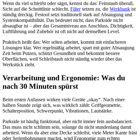
Wenn du viel schleifst oder sägst, kennst du das: Feinstaub überall,
Sicht auf die Schnittlinie schlecht,
Filter
setzen zu, die
Werkbank
ist
ständig dreckig. Festool setzt traditionell stark auf Absaugung und
Systemkompatibilität. Das bedeutet nicht, dass Parkside nicht
absaugbar ist – aber das Gesamtniveau aus Anschluss, Dichtigkeit,
Luftführung und Zubehör ist oft nicht auf demselben Level.
Praktisch heißt das: Wer selten arbeitet, kommt mit einfacheren
Lösungen klar. Wer regelmäßig arbeitet, spart mit guter Absaugung
Zeit beim Putzen, schützt Gesundheit und bekommt bessere
Oberflächen, weil Schleifstaub nicht ständig wieder über das
Werkstück zieht.
Verarbeitung und Ergonomie: Was du
nach 30 Minuten spürst
Beim ersten Anfassen wirken viele Geräte „okay“. Nach einer
halben Stunde zeigt sich, was wirklich zählt: Griffgeometrie,
Schalterposition, Schwerpunkt, Vibrationen, Lautstärke.
Parkside ist häufig funktional, aber nicht immer fein ausbalanciert.
Das muss nicht schlimm sein, solange du nicht stundenlang damit
arbeitest. Wenn du aber eine Decke schleifst, viele Meter Kante fräst
oder Serienbohrungen machst, wird Ergonomie zum echten