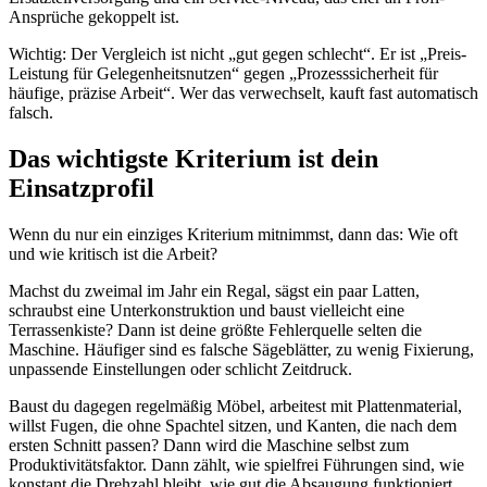
Ansprüche gekoppelt ist.
Wichtig: Der Vergleich ist nicht „gut gegen schlecht“. Er ist „Preis-
Leistung für Gelegenheitsnutzen“ gegen „Prozesssicherheit für
häufige, präzise Arbeit“. Wer das verwechselt, kauft fast automatisch
falsch.
Das wichtigste Kriterium ist dein
Einsatzprofil
Wenn du nur ein einziges Kriterium mitnimmst, dann das: Wie oft
und wie kritisch ist die Arbeit?
Machst du zweimal im Jahr ein Regal, sägst ein paar Latten,
schraubst eine Unterkonstruktion und baust vielleicht eine
Terrassenkiste? Dann ist deine größte Fehlerquelle selten die
Maschine. Häufiger sind es falsche Sägeblätter, zu wenig Fixierung,
unpassende Einstellungen oder schlicht Zeitdruck.
Baust du dagegen regelmäßig Möbel, arbeitest mit Plattenmaterial,
willst Fugen, die ohne Spachtel sitzen, und Kanten, die nach dem
ersten Schnitt passen? Dann wird die Maschine selbst zum
Produktivitätsfaktor. Dann zählt, wie spielfrei Führungen sind, wie
konstant die Drehzahl bleibt, wie gut die Absaugung funktioniert