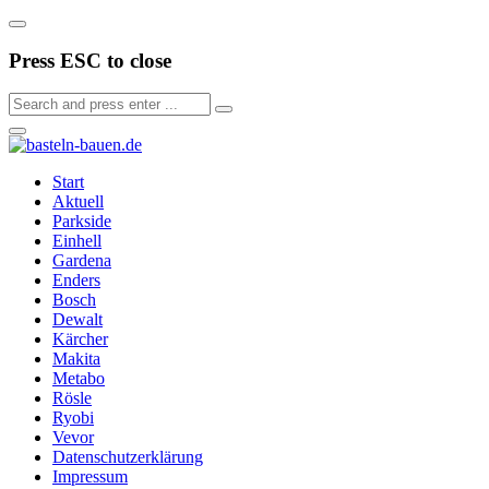
Press ESC to close
Start
Aktuell
Parkside
Einhell
Gardena
Enders
Bosch
Dewalt
Kärcher
Makita
Metabo
Rösle
Ryobi
Vevor
Datenschutzerklärung
Impressum