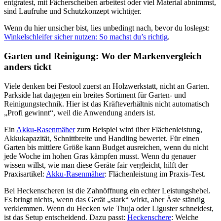
entgratest, mit Fächerscheiben arbeitest oder viel Material abnimmst,
sind Laufruhe und Schutzkonzept wichtiger.
Wenn du hier unsicher bist, lies unbedingt nach, bevor du loslegst:
Winkelschleifer sicher nutzen: So machst du’s richtig
.
Garten und Reinigung: Wo der Markenvergleich
anders tickt
Viele denken bei Festool zuerst an Holzwerkstatt, nicht an Garten.
Parkside hat dagegen ein breites Sortiment für Garten- und
Reinigungstechnik. Hier ist das Kräfteverhältnis nicht automatisch
„Profi gewinnt“, weil die Anwendung anders ist.
Ein
Akku-
Rasenmäher
zum Beispiel wird über Flächenleistung,
Akkukapazität, Schnittbreite und Handling bewertet. Für einen
Garten bis mittlere Größe kann Budget ausreichen, wenn du nicht
jede Woche im hohen Gras kämpfen musst. Wenn du genauer
wissen willst, wie man diese Geräte fair vergleicht, hilft der
Praxisartikel:
Akku-
Rasenmäher
: Flächenleistung im Praxis-Test.
Bei Heckenscheren ist die Zahnöffnung ein echter Leistungshebel.
Es bringt nichts, wenn das Gerät „stark“ wirkt, aber Äste ständig
verklemmen. Wenn du Hecken wie Thuja oder Liguster schneidest,
ist das Setup entscheidend. Dazu passt:
Heckenschere
: Welche