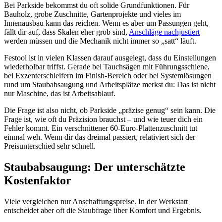
Bei Parkside bekommst du oft solide Grundfunktionen. Für
Bauholz, grobe Zuschnitte, Gartenprojekte und vieles im
Innenausbau kann das reichen. Wenn es aber um Passungen geht,
fällt dir auf, dass Skalen eher grob sind,
Anschläge nachjustiert
werden müssen und die Mechanik nicht immer so „satt“ läuft.
Festool ist in vielen Klassen darauf ausgelegt, dass du Einstellungen
wiederholbar triffst. Gerade bei Tauchsägen mit Führungsschiene,
bei Exzenterschleifern im Finish-Bereich oder bei Systemlösungen
rund um Staubabsaugung und Arbeitsplätze merkst du: Das ist nicht
nur Maschine, das ist Arbeitsablauf.
Die Frage ist also nicht, ob Parkside „präzise genug“ sein kann. Die
Frage ist, wie oft du Präzision brauchst – und wie teuer dich ein
Fehler kommt. Ein verschnittener 60-Euro-Plattenzuschnitt tut
einmal weh. Wenn dir das dreimal passiert, relativiert sich der
Preisunterschied sehr schnell.
Staubabsaugung: Der unterschätzte
Kostenfaktor
Viele vergleichen nur Anschaffungspreise. In der Werkstatt
entscheidet aber oft die Staubfrage über Komfort und Ergebnis.