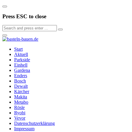
Press ESC to close
Start
Aktuell
Parkside
Einhell
Gardena
Enders
Bosch
Dewalt
Kärcher
Makita
Metabo
Rösle
Ryobi
Vevor
Datenschutzerklärung
Impressum