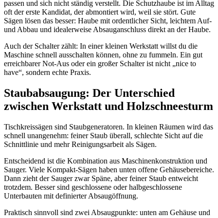
passen und sich nicht ständig verstellt. Die Schutzhaube ist im Alltag
oft der erste Kandidat, der abmontiert wird, weil sie stört. Gute
Sägen lösen das besser: Haube mit ordentlicher Sicht, leichtem Auf-
und Abbau und idealerweise Absauganschluss direkt an der Haube.
Auch der Schalter zählt: In einer kleinen Werkstatt willst du die
Maschine schnell ausschalten können, ohne zu fummeln. Ein gut
erreichbarer Not-Aus oder ein großer Schalter ist nicht „nice to
have“, sondern echte Praxis.
Staubabsaugung: Der Unterschied
zwischen Werkstatt und Holzschneesturm
Tischkreissägen sind Staubgeneratoren. In kleinen Räumen wird das
schnell unangenehm: feiner Staub überall, schlechte Sicht auf die
Schnittlinie und mehr Reinigungsarbeit als Sägen.
Entscheidend ist die Kombination aus Maschinenkonstruktion und
Sauger. Viele Kompakt-Sägen haben unten offene Gehäusebereiche.
Dann zieht der Sauger zwar Späne, aber feiner Staub entweicht
trotzdem. Besser sind geschlossene oder halbgeschlossene
Unterbauten mit definierter Absaugöffnung.
Praktisch sinnvoll sind zwei Absaugpunkte: unten am Gehäuse und