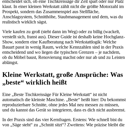
entscheidet sich, ob eine Tischkreissäge dir Zeit spart oder nur Platz
klaut. In einer kleinen Werkstatt zählt nicht die größte Motorzahl im
Prospekt, sondern das Zusammenspiel aus Stellfläche,
Anschlagsystem, Schnitthöhe, Staubmanagement und dem, was du
realistisch wirklich sägst.
Viele kaufen zu groß (steht dann im Weg) oder zu billig (wackelt,
verstellt sich, franst aus). Dieser Guide ist deshalb keine Hochglanz-
Show, sondern eine Kaufberatung nach Werkstattlogik: Welche
Bauart passt in wenig Raum, welche Kennzahlen sind in der Praxis
entscheidend und wo liegen die typischen Grenzen – je nachdem,
ob du Möbel bau­st, Renovierung machst oder nur ab und zu Leisten
ablängst.
Kleine Werkstatt, große Ansprüche: Was
„beste“ wirklich heißt
Eine „Beste Tischkreissäge Für Kleine Werkstatt“ ist nicht
automatisch die kleinste Maschine. „Beste“ heißt hier: Du bekommst
reproduzierbare Schnitte, ohne jedes Mal neu messen zu müssen,
und du kannst das Gerät so integrieren, dass es dich nicht ausbremst.
In der Praxis sind das vier Kernfragen. Erstens: Wie schnell bist du
von „Säge steht“ zu „Schnitt sitzt“? Zweitens: Wie präzise bleibt die