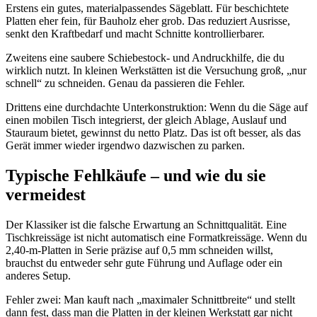
Erstens ein gutes, materialpassendes Sägeblatt. Für beschichtete
Platten eher fein, für Bauholz eher grob. Das reduziert Ausrisse,
senkt den Kraftbedarf und macht Schnitte kontrollierbarer.
Zweitens eine saubere Schiebestock- und Andruckhilfe, die du
wirklich nutzt. In kleinen Werkstätten ist die Versuchung groß, „nur
schnell“ zu schneiden. Genau da passieren die Fehler.
Drittens eine durchdachte Unterkonstruktion: Wenn du die Säge auf
einen mobilen Tisch integrierst, der gleich Ablage, Auslauf und
Stauraum bietet, gewinnst du netto Platz. Das ist oft besser, als das
Gerät immer wieder irgendwo dazwischen zu parken.
Typische Fehlkäufe – und wie du sie
vermeidest
Der Klassiker ist die falsche Erwartung an Schnittqualität. Eine
Tischkreissäge ist nicht automatisch eine Formatkreissäge. Wenn du
2,40-m-Platten in Serie präzise auf 0,5 mm schneiden willst,
brauchst du entweder sehr gute Führung und Auflage oder ein
anderes Setup.
Fehler zwei: Man kauft nach „maximaler Schnittbreite“ und stellt
dann fest, dass man die Platten in der kleinen Werkstatt gar nicht