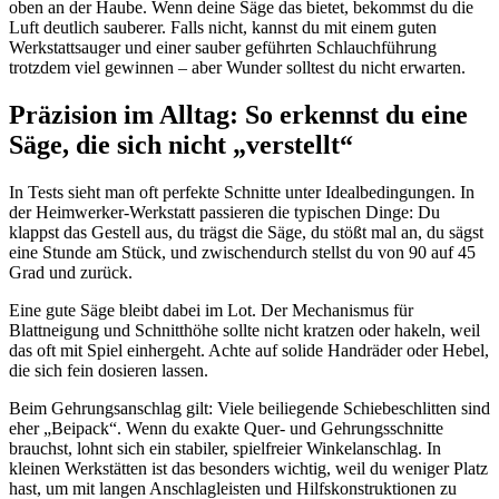
oben an der Haube. Wenn deine Säge das bietet, bekommst du die
Luft deutlich sauberer. Falls nicht, kannst du mit einem guten
Werkstattsauger und einer sauber geführten Schlauchführung
trotzdem viel gewinnen – aber Wunder solltest du nicht erwarten.
Präzision im Alltag: So erkennst du eine
Säge, die sich nicht „verstellt“
In Tests sieht man oft perfekte Schnitte unter Idealbedingungen. In
der Heimwerker-Werkstatt passieren die typischen Dinge: Du
klappst das Gestell aus, du trägst die Säge, du stößt mal an, du sägst
eine Stunde am Stück, und zwischendurch stellst du von 90 auf 45
Grad und zurück.
Eine gute Säge bleibt dabei im Lot. Der Mechanismus für
Blattneigung und Schnitthöhe sollte nicht kratzen oder hakeln, weil
das oft mit Spiel einhergeht. Achte auf solide Handräder oder Hebel,
die sich fein dosieren lassen.
Beim Gehrungsanschlag gilt: Viele beiliegende Schiebeschlitten sind
eher „Beipack“. Wenn du exakte Quer- und Gehrungsschnitte
brauchst, lohnt sich ein stabiler, spielfreier Winkelanschlag. In
kleinen Werkstätten ist das besonders wichtig, weil du weniger Platz
hast, um mit langen Anschlagleisten und Hilfskonstruktionen zu