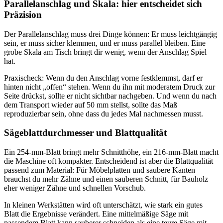
Parallelanschlag und Skala: hier entscheidet sich
Präzision
Der Parallelanschlag muss drei Dinge können: Er muss leichtgängig
sein, er muss sicher klemmen, und er muss parallel bleiben. Eine
grobe Skala am Tisch bringt dir wenig, wenn der Anschlag Spiel
hat.
Praxischeck: Wenn du den Anschlag vorne festklemmst, darf er
hinten nicht „offen“ stehen. Wenn du ihn mit moderatem Druck zur
Seite drückst, sollte er nicht sichtbar nachgeben. Und wenn du nach
dem Transport wieder auf 50 mm stellst, sollte das Maß
reproduzierbar sein, ohne dass du jedes Mal nachmessen musst.
Sägeblattdurchmesser und Blattqualität
Ein 254-mm-Blatt bringt mehr Schnitthöhe, ein 216-mm-Blatt macht
die Maschine oft kompakter. Entscheidend ist aber die Blattqualität
passend zum Material: Für Möbelplatten und saubere Kanten
brauchst du mehr Zähne und einen sauberen Schnitt, für Bauholz
eher weniger Zähne und schnellen Vorschub.
In kleinen Werkstätten wird oft unterschätzt, wie stark ein gutes
Blatt die Ergebnisse verändert. Eine mittelmäßige Säge mit
passendem Blatt kann sauberer schneiden als eine teure Säge mit