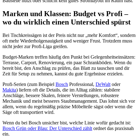
Baustelle nutzt oder schlicht kein gutes Stromlayout im Raum hast.
Marken und Klassen: Budget vs Profi –
wo du wirklich einen Unterschied spürst
Bei Tischkreissägen ist der Preis nicht nur „mehr Komfort“, sondern
oft mehr Wiederholgenauigkeit und weniger Frust. Trotzdem muss
nicht jeder zur Profi-Liga greifen.
Budget-Marken treffen häufig den Punkt bei Gelegenheitseinsätzen:
Terrasse, Carport, Renovierung, ein paar Schrankböden. Wenn du
bereit bist, den Anschlag zu prüfen, das Blatt zu tauschen und dir
Zeit für Setup zu nehmen, kannst du gute Ergebnisse erzielen.
Profi-Serien (zum Beispiel
Bosch
Professional,
DeWalt
oder
Makita
) liefern oft die Details, die im Alltag zählen: stabilere
Anschläge, bessere Skalen, feinere Verstellungen, robustere
Mechanik und meist besseres Staubmanagement. Das lohnt sich vor
allem, wenn du regelmäßig präzise Möbelteile sägst oder wenn die
Säge oft transportiert wird.
Wenn du bei Bosch unsicher bist, welche Linie wofür gedacht ist:
Bosch Grün oder Blau: Der Unterschied zählt
ordnet das praxisnah
ein.