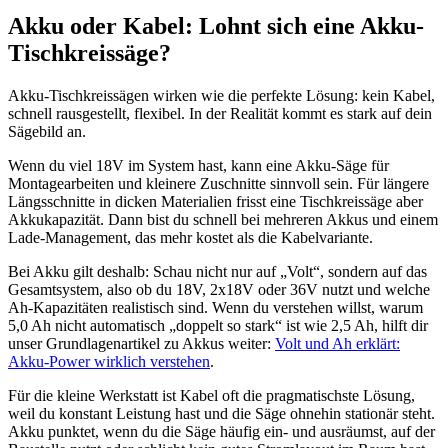
Akku oder Kabel: Lohnt sich eine Akku-
Tischkreissäge?
Akku-Tischkreissägen wirken wie die perfekte Lösung: kein Kabel,
schnell rausgestellt, flexibel. In der Realität kommt es stark auf dein
Sägebild an.
Wenn du viel 18V im System hast, kann eine Akku-Säge für
Montagearbeiten und kleinere Zuschnitte sinnvoll sein. Für längere
Längsschnitte in dicken Materialien frisst eine Tischkreissäge aber
Akkukapazität. Dann bist du schnell bei mehreren Akkus und einem
Lade-Management, das mehr kostet als die Kabelvariante.
Bei Akku gilt deshalb: Schau nicht nur auf „Volt“, sondern auf das
Gesamtsystem, also ob du 18V, 2x18V oder 36V nutzt und welche
Ah-Kapazitäten realistisch sind. Wenn du verstehen willst, warum
5,0 Ah nicht automatisch „doppelt so stark“ ist wie 2,5 Ah, hilft dir
unser Grundlagenartikel zu Akkus weiter:
Volt und Ah erklärt:
Akku-Power wirklich verstehen
.
Für die kleine Werkstatt ist Kabel oft die pragmatischste Lösung,
weil du konstant Leistung hast und die Säge ohnehin stationär steht.
Akku punktet, wenn du die Säge häufig ein- und ausräumst, auf der